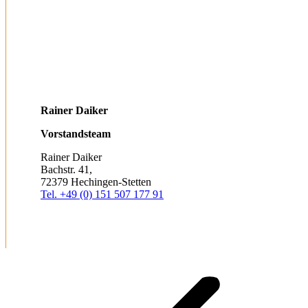
Rainer Daiker
Vorstandsteam
Rainer Daiker
Bachstr. 41,
72379 Hechingen-Stetten
Tel. +49 (0) 151 507 177 91
Persönlicher
E-
Facebook
Blog
mail
/
Project
Webseite
navigation