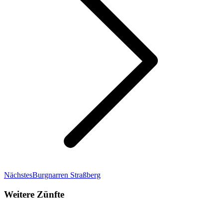
Next
Nächstes
Burgnarren Straßberg
project:
Weitere Zünfte