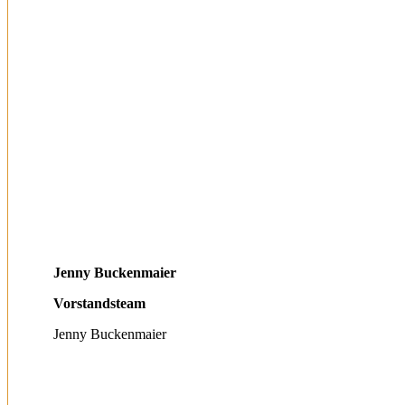
Jenny Buckenmaier
Vorstandsteam
Jenny Buckenmaier
Persönlicher
E-
Facebook
Blog
mail
/