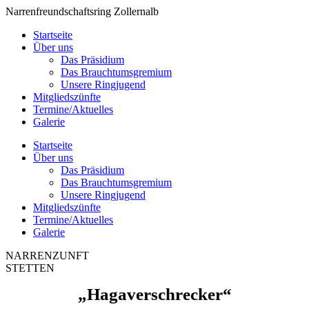
Zum
Narrenfreundschaftsring Zollernalb
Inhalt
Startseite
springen
Über uns
Das Präsidium
Das Brauchtumsgremium
Unsere Ringjugend
Mitgliedszünfte
Termine/Aktuelles
Galerie
Startseite
Über uns
Das Präsidium
Das Brauchtumsgremium
Unsere Ringjugend
Mitgliedszünfte
Termine/Aktuelles
Galerie
NARRENZUNFT
STETTEN
„Hagaverschrecker“