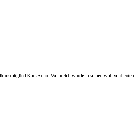
idiumsmitglied Karl-Anton Weinreich wurde in seinen wohlverdienten
t
T