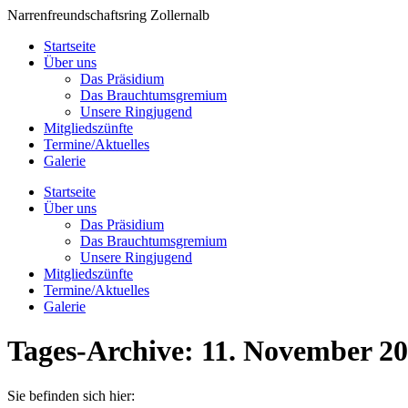
Zum
Narrenfreundschaftsring Zollernalb
Inhalt
Startseite
springen
Über uns
Das Präsidium
Das Brauchtumsgremium
Unsere Ringjugend
Mitgliedszünfte
Termine/Aktuelles
Galerie
Startseite
Über uns
Das Präsidium
Das Brauchtumsgremium
Unsere Ringjugend
Mitgliedszünfte
Termine/Aktuelles
Galerie
Tages-Archive:
11. November 2
Sie befinden sich hier: