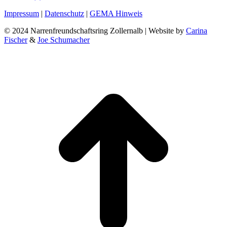
Persönlicher
E-
Facebook
Impressum
|
Datenschutz
|
GEMA Hinweis
Blog
mail
© 2024 Narrenfreundschaftsring Zollernalb | Website by
Carina
/
Fischer
&
Joe Schumacher
Webseite
t
T