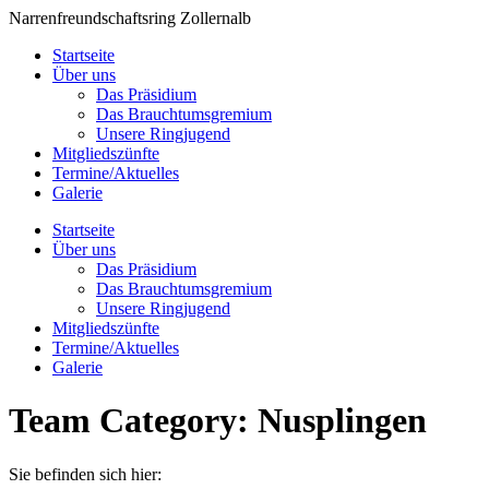
Zum
Narrenfreundschaftsring Zollernalb
Inhalt
Startseite
springen
Über uns
Das Präsidium
Das Brauchtumsgremium
Unsere Ringjugend
Mitgliedszünfte
Termine/Aktuelles
Galerie
Startseite
Über uns
Das Präsidium
Das Brauchtumsgremium
Unsere Ringjugend
Mitgliedszünfte
Termine/Aktuelles
Galerie
Team Category:
Nusplingen
Sie befinden sich hier: