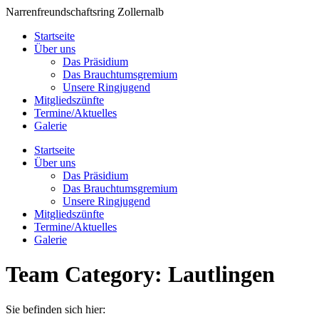
Zum
Narrenfreundschaftsring Zollernalb
Inhalt
Startseite
springen
Über uns
Das Präsidium
Das Brauchtumsgremium
Unsere Ringjugend
Mitgliedszünfte
Termine/Aktuelles
Galerie
Startseite
Über uns
Das Präsidium
Das Brauchtumsgremium
Unsere Ringjugend
Mitgliedszünfte
Termine/Aktuelles
Galerie
Team Category:
Lautlingen
Sie befinden sich hier: