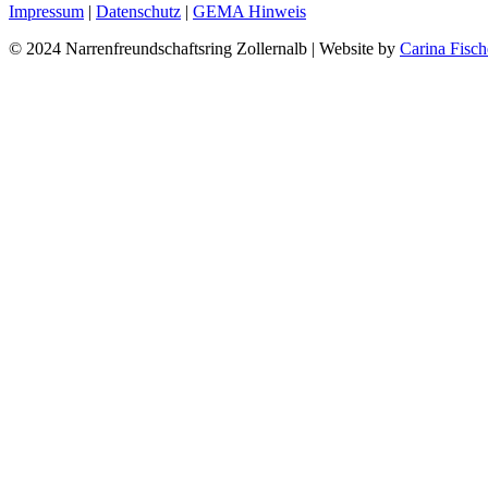
Persönlicher
E-
Facebook
Impressum
|
Datenschutz
|
GEMA Hinweis
Blog
mail
© 2024 Narrenfreundschaftsring Zollernalb | Website by
Carina Fisch
/
Webseite