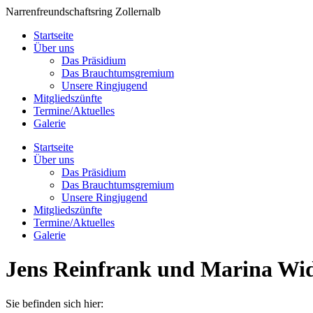
Zum
Narrenfreundschaftsring Zollernalb
Inhalt
Startseite
springen
Über uns
Das Präsidium
Das Brauchtumsgremium
Unsere Ringjugend
Mitgliedszünfte
Termine/Aktuelles
Galerie
Startseite
Über uns
Das Präsidium
Das Brauchtumsgremium
Unsere Ringjugend
Mitgliedszünfte
Termine/Aktuelles
Galerie
Jens Reinfrank und Marina W
Sie befinden sich hier: