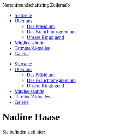
Zum
Narrenfreundschaftsring Zollernalb
Inhalt
Startseite
springen
Über uns
Das Präsidium
Das Brauchtumsgremium
Unsere Ringjugend
Mitgliedszünfte
Termine/Aktuelles
Galerie
Startseite
Über uns
Das Präsidium
Das Brauchtumsgremium
Unsere Ringjugend
Mitgliedszünfte
Termine/Aktuelles
Galerie
Nadine Haase
Sie befinden sich hier: