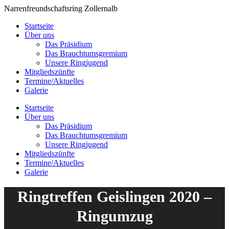
Zum
Narrenfreundschaftsring Zollernalb
Inhalt
Startseite
springen
Über uns
Das Präsidium
Das Brauchtumsgremium
Unsere Ringjugend
Mitgliedszünfte
Termine/Aktuelles
Galerie
Startseite
Über uns
Das Präsidium
Das Brauchtumsgremium
Unsere Ringjugend
Mitgliedszünfte
Termine/Aktuelles
Galerie
Ringtreffen Geislingen 2020 –
Ringumzug