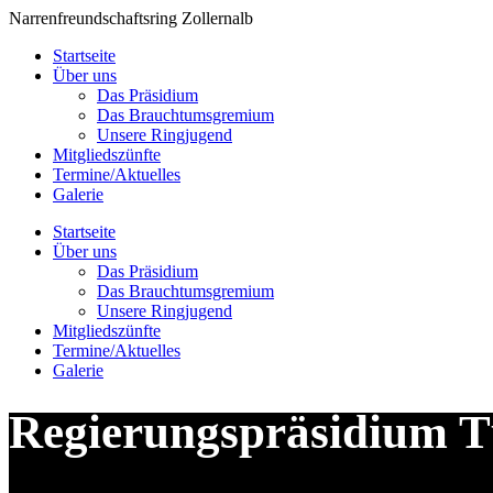
Zum
Narrenfreundschaftsring Zollernalb
Inhalt
Startseite
springen
Über uns
Das Präsidium
Das Brauchtumsgremium
Unsere Ringjugend
Mitgliedszünfte
Termine/Aktuelles
Galerie
Startseite
Über uns
Das Präsidium
Das Brauchtumsgremium
Unsere Ringjugend
Mitgliedszünfte
Termine/Aktuelles
Galerie
Regierungspräsidium T