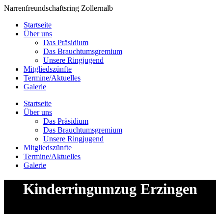
Zum
Narrenfreundschaftsring Zollernalb
Inhalt
Startseite
springen
Über uns
Das Präsidium
Das Brauchtumsgremium
Unsere Ringjugend
Mitgliedszünfte
Termine/Aktuelles
Galerie
Startseite
Über uns
Das Präsidium
Das Brauchtumsgremium
Unsere Ringjugend
Mitgliedszünfte
Termine/Aktuelles
Galerie
Kinderringumzug Erzingen